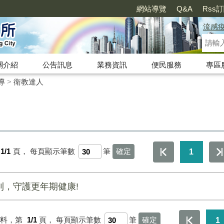
網站導覽
Q&A
Rss
流感
關介紹
公告訊息
業務資訊
便民服務
專區
導
>
衛教達人
1/1
頁，
每頁顯示筆數
筆
1
則，守護更年期健康!
資料，第
1/1
頁，
每頁顯示筆數
筆
1