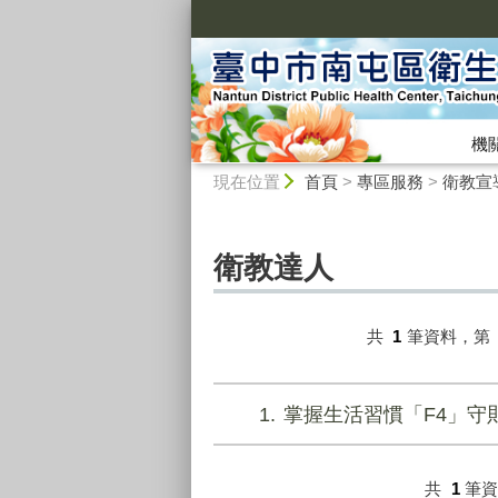
:::
機
:::
現在位置
首頁
>
專區服務
>
衛教宣
衛教達人
共
1
筆資料，第
1
掌握生活習慣「F4」守
共
1
筆